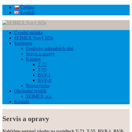
Čeština
English
Úvodní stránka
SEIMEX Nový Jičín
Sortiment
Dodávky náhradních dílů
Servis a opravy
Katalog
T-72
T-55
BVP-I
BVP-II
Novovýroba
Obchodní rejstřík
SEIMEX, a.s.
Kontakt
Servis a opravy
Nabízíme servisní zásahy na vozidlech T-72, T-55, BVP-1, BVP-